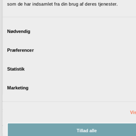
som de har indsamlet fra din brug af deres tjenester.
Samtykkevalg
Nødvendig
Præferencer
Statistik
Marketing
Workshoppen med Rikke Høgsted havde fokus på vigtige
fællesskaber, bæredygtighed samt hvordan, vi i
Vis
Skolelederforeningen både centralt og lokalt kan arbejde videre med
at forbedre arbejdsmiljøet.
Tillad alle