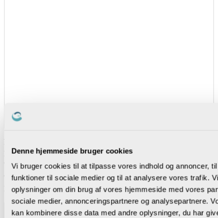
Rikke Høgsted, psykolog og udviklingsdirektør i Institut for
Denne hjemmeside bruger cookies
Belastningspsykologi. På baggrund af Skolelederforeningens
'Skolelederundersøgelsen 2025', som hvert andet år undersøger
Vi bruger cookies til at tilpasse vores indhold og annoncer, til
vilkårene blandt Skolelederforeningens medlemmer, inviterede
funktioner til sociale medier og til at analysere vores trafik. 
Rikke Høgsted til en workshop om skoleledelsens arbejdsmiljø.
oplysninger om din brug af vores hjemmeside med vores part
sociale medier, annonceringspartnere og analysepartnere. V
kan kombinere disse data med andre oplysninger, du har give