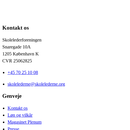
Kontakt os
Skolelederforeningen
Snaregade 10A
1205 København K
CVR 25062825
+45 70 25 10 08
skolelederne@skolelederne.org
Genveje
Kontakt os
Løn og vilkår
Magasinet Plenum
Presse