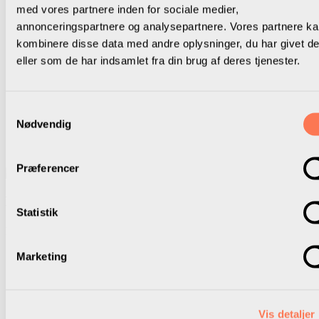
med vores partnere inden for sociale medier,
annonceringspartnere og analysepartnere. Vores partnere k
kombinere disse data med andre oplysninger, du har givet d
eller som de har indsamlet fra din brug af deres tjenester.
Samtykkevalg
Nødvendig
Præferencer
Marie Begtrup
Statistik
Redaktør af Plenum, pressekontakt
Marketing
mb@skolelederne.org
4014 4135
Vis detaljer