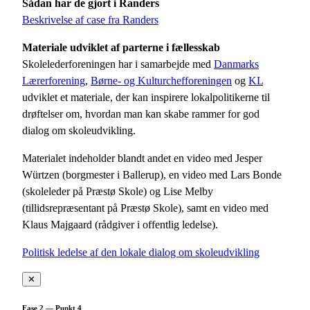
Sådan har de gjort i Randers
Beskrivelse af case fra Randers
Materiale udviklet af parterne i fællesskab
Skolelederforeningen har i samarbejde med
Danmarks
Lærerforening
,
Børne- og Kulturchefforeningen
og
KL
udviklet et materiale, der kan inspirere lokalpolitikerne til
drøftelser om, hvordan man kan skabe rammer for god
dialog om skoleudvikling.
Materialet indeholder blandt andet en video med Jesper
Würtzen (borgmester i Ballerup), en video med Lars Bonde
(skoleleder på Præstø Skole) og Lise Melby
(tillidsrepræsentant på Præstø Skole), samt en video med
Klaus Majgaard (rådgiver i offentlig ledelse).
Politisk ledelse af den lokale dialog om skoleudvikling
✕
Fase 2 — Punkt 4