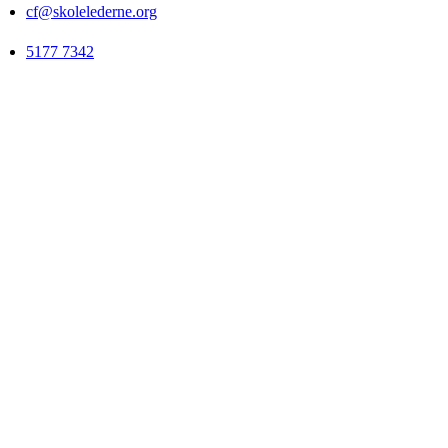
cf@skolelederne.org
5177 7342