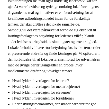
lokalforeningen må man også holde sig ledernes vilkår for
øje. At være bevidste og tydelige omkring lokalforeningens
dagsordener, mål og initiativer er en forudsætning for at
kvalificere udfordringsbilledet inden for de forskellige
temaer, der skal drøftes i det lokale samarbejde.
Samtidig vil det være påkrævet at forholde sig eksplicit til
løsningsforslagenes betydning for ledernes vilkår, blandt
andet ledelsens arbejdstid, beslutningsret og troværdighed.
Lokale forhold vil have stor betydning for, hvilke temaer der
er presserende at drøfte og finde løsninger på. Vi opfordrer i
den forbindelse til, at lokalbestyrelsen forud for udvælgelsen
med de øvrige parter igangsætter en proces, hvor
medlemmerne drøfter og udvælger temaer.
Hvad fylder i hverdagen for lederne?
Hvad fylder i hverdagen for medarbejderne?
Hvad fylder i hverdagen for eleverne?
Hvad fylder i hverdagen for forældrene?
Er der styringsmekanismer, der skaber barrierer for god