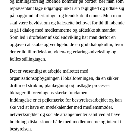
og løsningsforslag løbende kommer på bordet, bør man som
repræsentant tage udgangspunkt i sin faglighed og udtale sig
på baggrund af erfaringer og kendskab til emnet. Men man
skal være bevidst om og italesætte behovet for tid til løbende
at gå i dialog med medlemmerne og afdække sit mandat.
Som led i drøftelser af skoleudvikling har man derfor en
opgave i at skabe og vedligeholde en god dialogkultur, hvor
der er tid til refleksion, viden- og erfaringsudveksling og
fælles stillingtagen.
Det er væsentligt at arbejde målrettet med
organisationsopbygningen i lokalforeningen, da en sikker
drift med struktur, planlægning og fastlagte processer
bidrager til foreningens stærke fundament.
Inddragelse er et pejlemærke for bestyrelsesarbejdet og kan
ske ved at have en mødekalender med medlemsmøder,
netværksmøder og sociale arrangementer samt ved at have
holdningsdiskussioner både med medlemmerne og internt i
bestyrelsen.