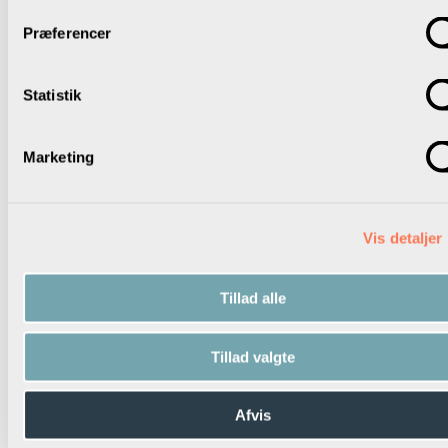
med de øvrige parter igangsætter en proces, hvor
Præferencer
medlemmerne drøfter og udvælger temaer.
Hvad fylder i hverdagen for lederne?
Statistik
Hvad fylder i hverdagen for medarbejderne?
Hvad fylder i hverdagen for eleverne?
Marketing
Hvad fylder i hverdagen for forældrene?
Er der styringsmekanismer, der skaber barrierer for god
skoleudvikling?
Er der fund fra seneste skolelederundersøgelse om
Vis detaljer
ledernes vilkår, herunder ledelse-tæt-på, som kræver
opmærksomhed?
Tillad alle
Når medlemmerne har udvalgt temaer, som de gerne ser
drøftet i det lokale samtale- og udviklingsprogram, er det tid
Tillad valgte
til at prioritere temaerne.
I kan drøfte følgende:
Afvis
Hvilke temaer er mest presserende at finde løsninger på?