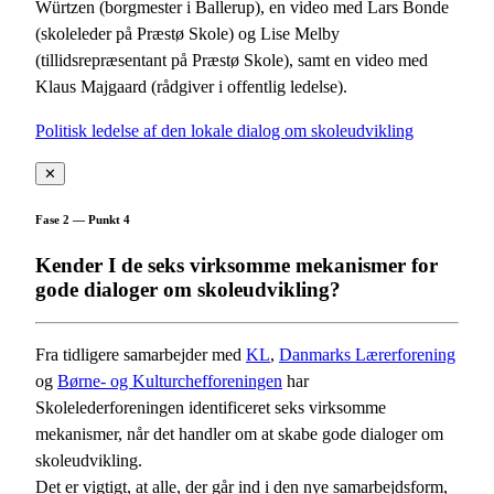
Würtzen (borgmester i Ballerup), en video med Lars Bonde
(skoleleder på Præstø Skole) og Lise Melby
(tillidsrepræsentant på Præstø Skole), samt en video med
Klaus Majgaard (rådgiver i offentlig ledelse).
Politisk ledelse af den lokale dialog om skoleudvikling
✕
Fase 2 — Punkt 4
Kender I de seks virksomme mekanismer for
gode dialoger om skoleudvikling?
Fra tidligere samarbejder med
KL
,
Danmarks Lærerforening
og
Børne- og Kulturchefforeningen
har
Skolelederforeningen identificeret seks virksomme
mekanismer, når det handler om at skabe gode dialoger om
skoleudvikling.
Det er vigtigt, at alle, der går ind i den nye samarbejdsform,