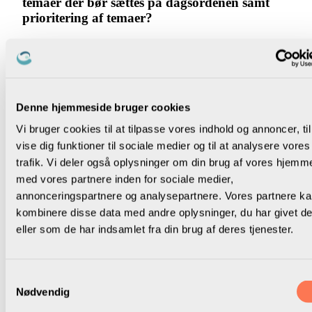
temaer der bør sættes på dagsordenen samt
prioritering af temaer?
Når beslutningen om at etablere et lokalt samtale- og
udviklingsprogram er truffet, og strukturen er skabt, skal
temaer udvælges.
Denne hjemmeside bruger cookies
Det er væsentligt at holde sig elevernes og medarbejdernes
læring, trivsel og udvikling for øje, men som bestyrelse for
Vi bruger cookies til at tilpasse vores indhold og annoncer, til
lokalforeningen må man også holde sig ledernes vilkår for
vise dig funktioner til sociale medier og til at analysere vores
øje. At være bevidste og tydelige omkring lokalforeningens
trafik. Vi deler også oplysninger om din brug af vores hjemm
dagsordener, mål og initiativer er en forudsætning for at
med vores partnere inden for sociale medier,
kvalificere udfordringsbilledet inden for de forskellige
annonceringspartnere og analysepartnere. Vores partnere k
temaer, der skal drøftes i det lokale samarbejde.
kombinere disse data med andre oplysninger, du har givet d
Samtidig vil det være påkrævet at forholde sig eksplicit til
eller som de har indsamlet fra din brug af deres tjenester.
løsningsforslagenes betydning for ledernes vilkår, blandt
andet ledelsens arbejdstid, beslutningsret og troværdighed.
Lokale forhold vil have stor betydning for, hvilke temaer der
Samtykkevalg
Nødvendig
er presserende at drøfte og finde løsninger på. Vi opfordrer i
den forbindelse til, at lokalbestyrelsen forud for udvælgelsen