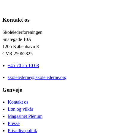
Kontakt os
Skolelederforeningen
Snaregade 10A
1205 København K
CVR 25062825
+45 70 25 10 08
skolelederne@skolelederne.org
Genveje
Kontakt os
Løn og vilkår
Magasinet Plenum
Presse
Privatlivspolitik