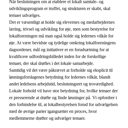
Når beslutningen om at etablere et lokalt samtale- og
udviklingsprogram er truffet, og strukturen er skabt, skal
temaer udvælges.
Det er væsentligt at holde sig elevernes og medarbejdernes
læring, trivsel og udvikling for øje, men som bestyrelse for
lokalforeningen må man også holde sig ledernes vilkår for
øje. At være bevidste og tydelige omkring lokalforeningens
dagsordener, mål og initiativer er en forudsætning for at
kvalificere udfordringsbilledet inden for de forskellige
temaer, der skal drøftes i det lokale samarbejde.
Samtidig vil det være påkrævet at forholde sig eksplicit til
løsningsforslagenes betydning for ledernes vilkår, blandt
andet ledelsens arbejdstid, beslutningsret og troværdighed.
Lokale forhold vil have stor betydning for, hvilke temaer der
er presserende at drøfte og finde løsninger på. Vi opfordrer i
den forbindelse til, at lokalbestyrelsen forud for udvælgelsen
med de øvrige parter igangsætter en proces, hvor
medlemmerne drøfter og udvælger temaer.