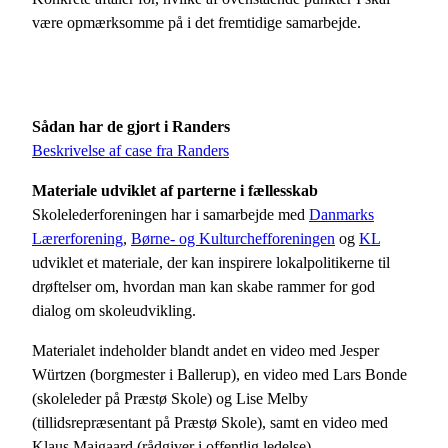
være opmærksomme på i det fremtidige samarbejde.
Sådan har de gjort i Randers
Beskrivelse af case fra Randers
Materiale udviklet af parterne i fællesskab
Skolelederforeningen har i samarbejde med
Danmarks
Lærerforening
,
Børne- og Kulturchefforeningen
og
KL
udviklet et materiale, der kan inspirere lokalpolitikerne til
drøftelser om, hvordan man kan skabe rammer for god
dialog om skoleudvikling.
Materialet indeholder blandt andet en video med Jesper
Würtzen (borgmester i Ballerup), en video med Lars Bonde
(skoleleder på Præstø Skole) og Lise Melby
(tillidsrepræsentant på Præstø Skole), samt en video med
Klaus Majgaard (rådgiver i offentlig ledelse).