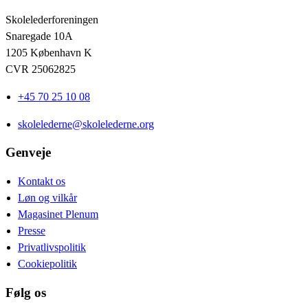
Skolelederforeningen
Snaregade 10A
1205 København K
CVR 25062825
+45 70 25 10 08
skolelederne@skolelederne.org
Genveje
Kontakt os
Løn og vilkår
Magasinet Plenum
Presse
Privatlivspolitik
Cookiepolitik
Følg os