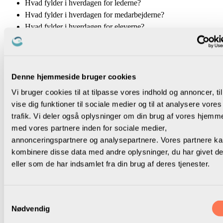
Hvad fylder i hverdagen for lederne?
Hvad fylder i hverdagen for medarbejderne?
Hvad fylder i hverdagen for eleverne?
Hvad fylder i hverdagen for forældrene?
Er der styringsmekanismer, der skaber barrierer for god
skoleudvikling?
Er der fund fra seneste skolelederundersøgelse om
Denne hjemmeside bruger cookies
ledernes vilkår, herunder ledelse-tæt-på, som kræver
Vi bruger cookies til at tilpasse vores indhold og annoncer, til
opmærksomhed?
vise dig funktioner til sociale medier og til at analysere vores
trafik. Vi deler også oplysninger om din brug af vores hjemm
Når medlemmerne har udvalgt temaer, som de gerne ser
med vores partnere inden for sociale medier,
drøftet i det lokale samtale- og udviklingsprogram, er det tid
annonceringspartnere og analysepartnere. Vores partnere k
til at prioritere temaerne.
kombinere disse data med andre oplysninger, du har givet d
I kan drøfte følgende:
eller som de har indsamlet fra din brug af deres tjenester.
Hvilke temaer er mest presserende at finde løsninger på?
Hvilke temaer kan I forvente, at andre parter har
Samtykkevalg
prioriteret?
Nødvendig