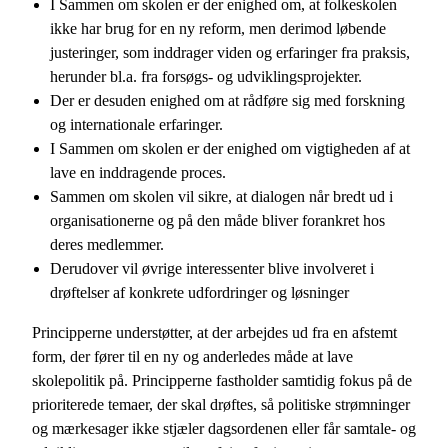
I Sammen om skolen er der enighed om, at folkeskolen
ikke har brug for en ny reform, men derimod løbende
justeringer, som inddrager viden og erfaringer fra praksis,
herunder bl.a. fra forsøgs- og udviklingsprojekter.
Der er desuden enighed om at rådføre sig med forskning
og internationale erfaringer.
I Sammen om skolen er der enighed om vigtigheden af at
lave en inddragende proces.
Sammen om skolen vil sikre, at dialogen når bredt ud i
organisationerne og på den måde bliver forankret hos
deres medlemmer.
Derudover vil øvrige interessenter blive involveret i
drøftelser af konkrete udfordringer og løsninger
Principperne understøtter, at der arbejdes ud fra en afstemt
form, der fører til en ny og anderledes måde at lave
skolepolitik på. Principperne fastholder samtidig fokus på de
prioriterede temaer, der skal drøftes, så politiske strømninger
og mærkesager ikke stjæler dagsordenen eller får samtale- og