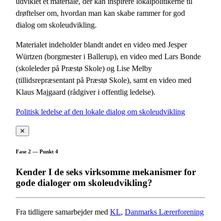
udviklet et materiale, der kan inspirere lokalpolitikerne til
drøftelser om, hvordan man kan skabe rammer for god
dialog om skoleudvikling.
Materialet indeholder blandt andet en video med Jesper
Würtzen (borgmester i Ballerup), en video med Lars Bonde
(skoleleder på Præstø Skole) og Lise Melby
(tillidsrepræsentant på Præstø Skole), samt en video med
Klaus Majgaard (rådgiver i offentlig ledelse).
Politisk ledelse af den lokale dialog om skoleudvikling
✕
Fase 2 — Punkt 4
Kender I de seks virksomme mekanismer for
gode dialoger om skoleudvikling?
Fra tidligere samarbejder med
KL
,
Danmarks Lærerforening