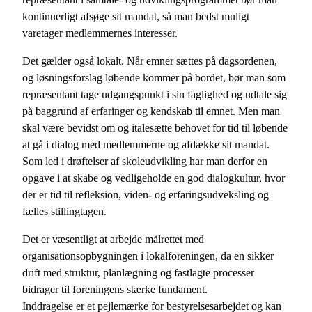
kontinuerligt afsøge sit mandat, så man bedst muligt
varetager medlemmernes interesser.
Det gælder også lokalt. Når emner sættes på dagsordenen,
og løsningsforslag løbende kommer på bordet, bør man som
repræsentant tage udgangspunkt i sin faglighed og udtale sig
på baggrund af erfaringer og kendskab til emnet. Men man
skal være bevidst om og italesætte behovet for tid til løbende
at gå i dialog med medlemmerne og afdække sit mandat.
Som led i drøftelser af skoleudvikling har man derfor en
opgave i at skabe og vedligeholde en god dialogkultur, hvor
der er tid til refleksion, viden- og erfaringsudveksling og
fælles stillingtagen.
Det er væsentligt at arbejde målrettet med
organisationsopbygningen i lokalforeningen, da en sikker
drift med struktur, planlægning og fastlagte processer
bidrager til foreningens stærke fundament.
Inddragelse er et pejlemærke for bestyrelsesarbejdet og kan