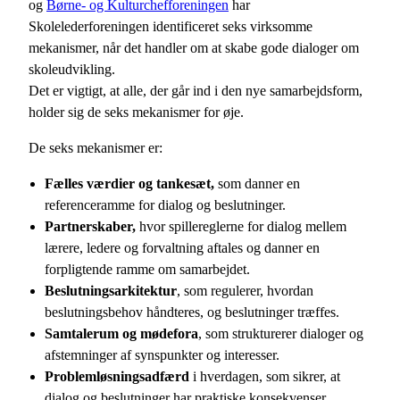
og
Børne- og Kulturchefforeningen
har
Skolelederforeningen identificeret seks virksomme
mekanismer, når det handler om at skabe gode dialoger om
skoleudvikling.
Det er vigtigt, at alle, der går ind i den nye samarbejdsform,
holder sig de seks mekanismer for øje.
De seks mekanismer er:
Fælles værdier og tankesæt,
som danner en
referenceramme for dialog og beslutninger.
Partnerskaber,
hvor spillereglerne for dialog mellem
lærere, ledere og forvaltning aftales og danner en
forpligtende ramme om samarbejdet.
Beslutningsarkitektur
, som regulerer, hvordan
beslutningsbehov håndteres, og beslutninger træffes.
Samtalerum og mødefora
, som strukturerer dialoger og
afstemninger af synspunkter og interesser.
Problemløsningsadfærd
i hverdagen, som sikrer, at
dialog og beslutninger har praktiske konsekvenser.