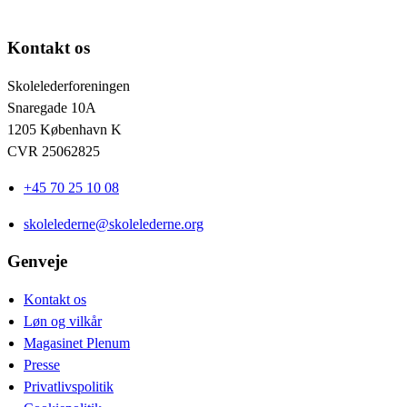
Kontakt os
Skolelederforeningen
Snaregade 10A
1205 København K
CVR 25062825
+45 70 25 10 08
skolelederne@skolelederne.org
Genveje
Kontakt os
Løn og vilkår
Magasinet Plenum
Presse
Privatlivspolitik