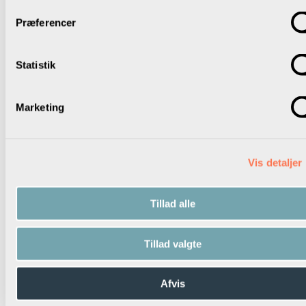
drøftet i det lokale samtale- og udviklingsprogram, er det tid
til at prioritere temaerne.
Præferencer
I kan drøfte følgende:
Statistik
Hvilke temaer er mest presserende at finde løsninger på?
Hvilke temaer kan I forvente, at andre parter har
prioriteret?
Marketing
Noter på procesplanen:
Konkrete aftaler for, hvordan I udvælger og prioriterer
Vis detaljer
emner, der egner sig til drøftelse i det lokale samtale- og
udviklingsprogram.
Tillad alle
Tillad valgte
✕
Fase 3 — Punkt 7
Afvis