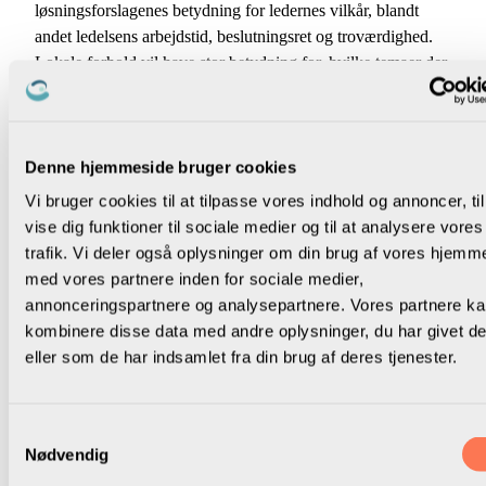
løsningsforslagenes betydning for ledernes vilkår, blandt
andet ledelsens arbejdstid, beslutningsret og troværdighed.
Lokale forhold vil have stor betydning for, hvilke temaer der
er presserende at drøfte og finde løsninger på. Vi opfordrer i
den forbindelse til, at lokalbestyrelsen forud for udvælgelsen
med de øvrige parter igangsætter en proces, hvor
medlemmerne drøfter og udvælger temaer.
Denne hjemmeside bruger cookies
Vi bruger cookies til at tilpasse vores indhold og annoncer, til
Hvad fylder i hverdagen for lederne?
vise dig funktioner til sociale medier og til at analysere vores
Hvad fylder i hverdagen for medarbejderne?
trafik. Vi deler også oplysninger om din brug af vores hjemm
Hvad fylder i hverdagen for eleverne?
med vores partnere inden for sociale medier,
Hvad fylder i hverdagen for forældrene?
annonceringspartnere og analysepartnere. Vores partnere k
Er der styringsmekanismer, der skaber barrierer for god
kombinere disse data med andre oplysninger, du har givet d
skoleudvikling?
eller som de har indsamlet fra din brug af deres tjenester.
Er der fund fra seneste skolelederundersøgelse om
ledernes vilkår, herunder ledelse-tæt-på, som kræver
opmærksomhed?
Samtykkevalg
Nødvendig
Når medlemmerne har udvalgt temaer, som de gerne ser