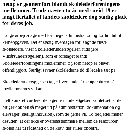
netop er gennemført blandt skolelederforeningens
medlemmer. Trods næsten to år med covid-19 er
langt flertallet af landets skoleledere dog stadig glade
for deres job.
Lange arbejdsdage med for meget administration og for lidt tid til
kerneopgaven. Det er stadig hverdagen for langt de fleste
skoleledere, viser Skolelederundersøgelsen (tidligere
Vilkårsundersøgelsen), som er foretaget blandt
Skolelederforeningens medlemmer, og som netop er blevet
offentliggjort. Særligt savner skolelederne tid til ledelse-tæt-på.
Skolelederundersøgelsen tager hvert andet år temperaturen på
medlemmernes vilkår.
Helt konkret vurderer deltagerne i undersøgelsen samlet set, at de
bruger dobbelt så meget tid på administration, dokumentation og
elevsager (særligt inklusion), som de gerne vil. To tredjedel mener
desuden, at der ikke er overensstemmelse mellem de ressourcer,
skolen har til rådighed og de krav, der stilles oppefra.