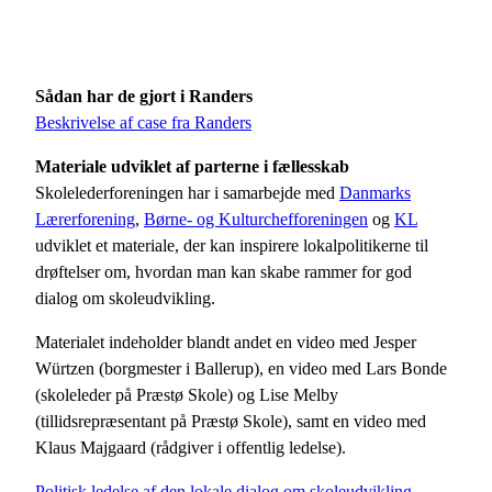
Sådan har de gjort i Randers
Beskrivelse af case fra Randers
Materiale udviklet af parterne i fællesskab
Skolelederforeningen har i samarbejde med
Danmarks
Lærerforening
,
Børne- og Kulturchefforeningen
og
KL
udviklet et materiale, der kan inspirere lokalpolitikerne til
drøftelser om, hvordan man kan skabe rammer for god
dialog om skoleudvikling.
Materialet indeholder blandt andet en video med Jesper
Würtzen (borgmester i Ballerup), en video med Lars Bonde
(skoleleder på Præstø Skole) og Lise Melby
(tillidsrepræsentant på Præstø Skole), samt en video med
Klaus Majgaard (rådgiver i offentlig ledelse).
Politisk ledelse af den lokale dialog om skoleudvikling