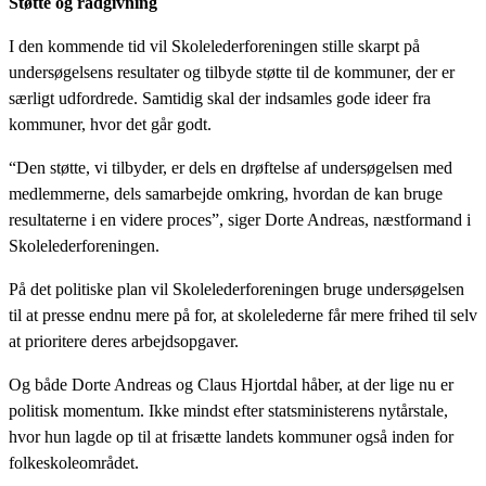
Støtte og rådgivning
I den kommende tid vil Skolelederforeningen stille skarpt på
undersøgelsens resultater og tilbyde støtte til de kommuner, der er
særligt udfordrede. Samtidig skal der indsamles gode ideer fra
kommuner, hvor det går godt.
“Den støtte, vi tilbyder, er dels en drøftelse af undersøgelsen med
medlemmerne, dels samarbejde omkring, hvordan de kan bruge
resultaterne i en videre proces”, siger Dorte Andreas, næstformand i
Skolelederforeningen.
På det politiske plan vil Skolelederforeningen bruge undersøgelsen
til at presse endnu mere på for, at skolelederne får mere frihed til selv
at prioritere deres arbejdsopgaver.
Og både Dorte Andreas og Claus Hjortdal håber, at der lige nu er
politisk momentum. Ikke mindst efter statsministerens nytårstale,
hvor hun lagde op til at frisætte landets kommuner også inden for
folkeskoleområdet.