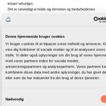
temaer udvælges.
Det er væsentligt at holde sig elevernes og medarbejdernes
læring, trivsel og udvikling for øje, men som bestyrelse for
lokalforeningen må man også holde sig ledernes vilkår for
øje. At være bevidste og tydelige omkring lokalforeningens
dagsordener, mål og initiativer er en forudsætning for at
Denne hjemmeside bruger cookies
kvalificere udfordringsbilledet inden for de forskellige
temaer, der skal drøftes i det lokale samarbejde.
Vi bruger cookies til at tilpasse vores indhold og annoncer, til
Samtidig vil det være påkrævet at forholde sig eksplicit til
vise dig funktioner til sociale medier og til at analysere vores
løsningsforslagenes betydning for ledernes vilkår, blandt
trafik. Vi deler også oplysninger om din brug af vores hjemm
andet ledelsens arbejdstid, beslutningsret og troværdighed.
med vores partnere inden for sociale medier,
Lokale forhold vil have stor betydning for, hvilke temaer der
annonceringspartnere og analysepartnere. Vores partnere k
er presserende at drøfte og finde løsninger på. Vi opfordrer i
kombinere disse data med andre oplysninger, du har givet d
den forbindelse til, at lokalbestyrelsen forud for udvælgelsen
eller som de har indsamlet fra din brug af deres tjenester.
med de øvrige parter igangsætter en proces, hvor
medlemmerne drøfter og udvælger temaer.
Samtykkevalg
Hvad fylder i hverdagen for lederne?
Nødvendig
Hvad fylder i hverdagen for medarbejderne?