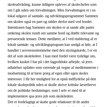
skoleudvikling, kunne tidligere opleves af skolechefen som
om I gik uden om forvaltningen. Men forvaltningen er i en
lokal udgave af samtale- og udviklingsprogrammet Sammen
om skolen også en part og sidder derfor med ved bordet.
Intentionen bag Sammen om skolen er at samle alle parter
omkring skolen rundt om samme bord og drøfte relevante og
presserende temaer. Dette medfører, at I ved etablering af et
lokalt samtale- og udviklingsprogram kan undgå at føle, at I
handler i uoverensstemmelse med den styringskæde, I er en
del af som skoleledere. I kan med fordel være tydelige om,
hvilken kasket I har på i det fagpolitiske arbejde, så jeres
udtalelser opfattes som værende på vegne af medlemmerne i
modsætning til at bære præg af egen eller egen skoles
interesser. I får her mulighed for at opnå indflydelse på den
lokale skolepolitik uden at skulle skrive kritiske læserbreve
om de politiske beslutninger, som I selv er med til at
implementere qua jeres job som skoleledere.
Det er fordelagtigt at skabe gode relationer til de andre