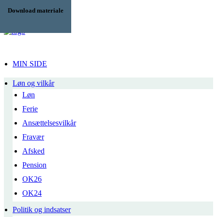
Mere inspiration
Mere inspiration
Mere inspiration
Mere inspiration
Mere inspiration
Download materiale
Download materiale
Download materiale
Download materiale
Download materiale
Download materiale
Download materiale
Download materiale
Download materiale
Download materiale
Download materiale
Download materiale
Download materiale
Download materiale
Download materiale
MIN SIDE
Løn og vilkår
Løn
Ferie
Ansættelsesvilkår
Fravær
Afsked
Pension
OK26
OK24
Politik og indsatser