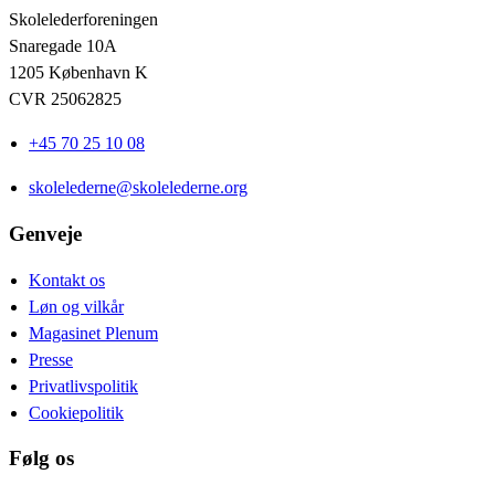
Skolelederforeningen
Snaregade 10A
1205 København K
CVR 25062825
+45 70 25 10 08
skolelederne@skolelederne.org
Genveje
Kontakt os
Løn og vilkår
Magasinet Plenum
Presse
Privatlivspolitik
Cookiepolitik
Følg os