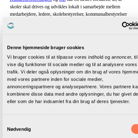
skoler skal drives og udvikles lokalt i samarbejde mellem
medarbejdere, ledere, skolebestyrelser, kommunalbestyrelser
og forvaltninger samt elever og forældre med det fælles mål
at skabe den bedst mulige lokale folkeskole.
Det stiller krav til politikerne. Kommunalpolitikernes rolle i
Denne hjemmeside bruger cookies
forhold til dialogen om skoleudvikling er at:
Vi bruger cookies til at tilpasse vores indhold og annoncer, til
sætte de overordnede rammer og retninger for den lokale
vise dig funktioner til sociale medier og til at analysere vores
folkeskole.
trafik. Vi deler også oplysninger om din brug af vores hjemm
inddrage ledere, medarbejdere, skolebestyrelser, faglige
med vores partnere inden for sociale medier,
organisationer, elever, forældre og andre interessenter.
annonceringspartnere og analysepartnere. Vores partnere k
sikre, at politiske beslutninger også bygger på faglig
kombinere disse data med andre oplysninger, du har givet d
viden.
eller som de har indsamlet fra din brug af deres tjenester.
give medarbejdere og ledere et professionelt råderum.
vise tillid til forvaltning, ledere og medarbejdere, der
arbejder for at gennemføre de politiske beslutninger.
Samtykkevalg
Nødvendig
I kan drøfte følgende: