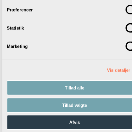
Oplever I, at jeres kommunalpolitikere ser deres rolle på
Præferencer
ovenstående måde?
Noter på procesplanen:
Statistik
Konkrete aftaler for, hvilke af ovenstående punkter I skal
være opmærksomme på i det fremtidige samarbejde.
Marketing
Vis detaljer
Sådan har de gjort i Randers
Beskrivelse af case fra Randers
Tillad alle
Materiale udviklet af parterne i fællesskab
Skolelederforeningen har i samarbejde med
Danmarks
Lærerforening
,
Børne- og Kulturchefforeningen
og
KL
Tillad valgte
udviklet et materiale, der kan inspirere lokalpolitikerne til
drøftelser om, hvordan man kan skabe rammer for god
Afvis
dialog om skoleudvikling.