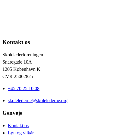
Kontakt os
Skolelederforeningen
Snaregade 10A
1205 København K
CVR 25062825
+45 70 25 10 08
skolelederne@skolelederne.org
Genveje
Kontakt os
Løn og vilkår