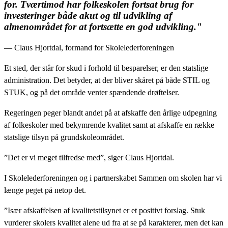
for. Tværtimod har folkeskolen fortsat brug for
investeringer både akut og til udvikling af
almenområdet for at fortsætte en god udvikling."
— Claus Hjortdal, formand for Skolelederforeningen
Et sted, der står for skud i forhold til besparelser, er den statslige
administration. Det betyder, at der bliver skåret på både STIL og
STUK, og på det område venter spændende drøftelser.
Regeringen peger blandt andet på at afskaffe den årlige udpegning
af folkeskoler med bekymrende kvalitet samt at afskaffe en række
statslige tilsyn på grundskoleområdet.
”Det er vi meget tilfredse med”, siger Claus Hjortdal.
I Skolelederforeningen og i partnerskabet Sammen om skolen har vi
længe peget på netop det.
”Især afskaffelsen af kvalitetstilsynet er et positivt forslag. Stuk
vurderer skolers kvalitet alene ud fra at se på karakterer, men det kan