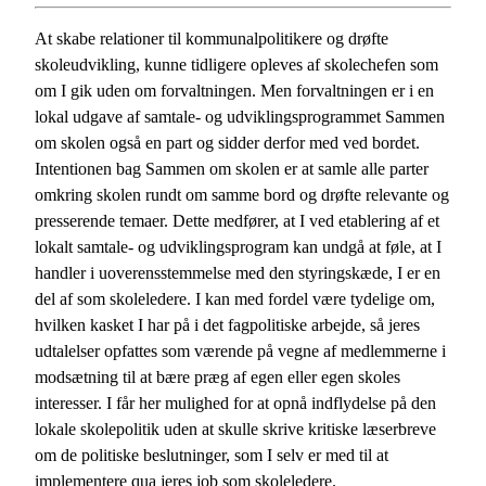
At skabe relationer til kommunalpolitikere og drøfte
skoleudvikling, kunne tidligere opleves af skolechefen som
om I gik uden om forvaltningen. Men forvaltningen er i en
lokal udgave af samtale- og udviklingsprogrammet Sammen
om skolen også en part og sidder derfor med ved bordet.
Intentionen bag Sammen om skolen er at samle alle parter
omkring skolen rundt om samme bord og drøfte relevante og
presserende temaer. Dette medfører, at I ved etablering af et
lokalt samtale- og udviklingsprogram kan undgå at føle, at I
handler i uoverensstemmelse med den styringskæde, I er en
del af som skoleledere. I kan med fordel være tydelige om,
hvilken kasket I har på i det fagpolitiske arbejde, så jeres
udtalelser opfattes som værende på vegne af medlemmerne i
modsætning til at bære præg af egen eller egen skoles
interesser. I får her mulighed for at opnå indflydelse på den
lokale skolepolitik uden at skulle skrive kritiske læserbreve
om de politiske beslutninger, som I selv er med til at
implementere qua jeres job som skoleledere.