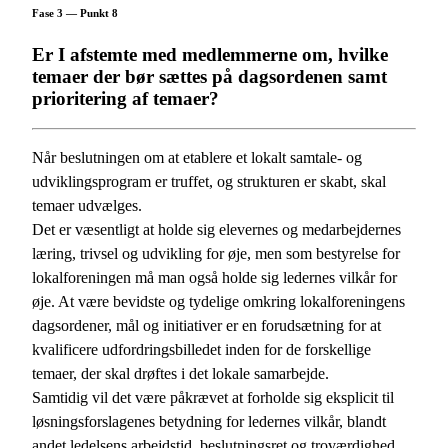
Fase 3 — Punkt 8
Er I afstemte med medlemmerne om, hvilke
temaer der bør sættes på dagsordenen samt
prioritering af temaer?
Når beslutningen om at etablere et lokalt samtale- og
udviklingsprogram er truffet, og strukturen er skabt, skal
temaer udvælges.
Det er væsentligt at holde sig elevernes og medarbejdernes
læring, trivsel og udvikling for øje, men som bestyrelse for
lokalforeningen må man også holde sig ledernes vilkår for
øje. At være bevidste og tydelige omkring lokalforeningens
dagsordener, mål og initiativer er en forudsætning for at
kvalificere udfordringsbilledet inden for de forskellige
temaer, der skal drøftes i det lokale samarbejde.
Samtidig vil det være påkrævet at forholde sig eksplicit til
løsningsforslagenes betydning for ledernes vilkår, blandt
andet ledelsens arbejdstid, beslutningsret og troværdighed.