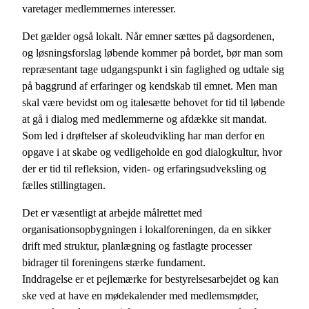
varetager medlemmernes interesser.
Det gælder også lokalt. Når emner sættes på dagsordenen,
og løsningsforslag løbende kommer på bordet, bør man som
repræsentant tage udgangspunkt i sin faglighed og udtale sig
på baggrund af erfaringer og kendskab til emnet. Men man
skal være bevidst om og italesætte behovet for tid til løbende
at gå i dialog med medlemmerne og afdække sit mandat.
Som led i drøftelser af skoleudvikling har man derfor en
opgave i at skabe og vedligeholde en god dialogkultur, hvor
der er tid til refleksion, viden- og erfaringsudveksling og
fælles stillingtagen.
Det er væsentligt at arbejde målrettet med
organisationsopbygningen i lokalforeningen, da en sikker
drift med struktur, planlægning og fastlagte processer
bidrager til foreningens stærke fundament.
Inddragelse er et pejlemærke for bestyrelsesarbejdet og kan
ske ved at have en mødekalender med medlemsmøder,