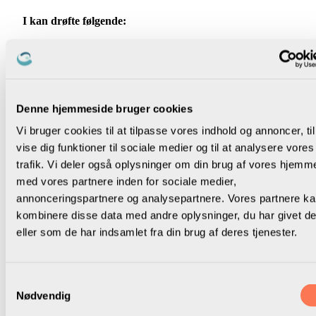
I kan drøfte følgende:
Hvilke temaer er mest presserende at finde løsninger på?
Hvilke temaer kan I forvente, at andre parter har
prioriteret?
Denne hjemmeside bruger cookies
Noter på procesplanen:
Konkrete aftaler for, hvordan I udvælger og prioriterer
Vi bruger cookies til at tilpasse vores indhold og annoncer, til
emner, der egner sig til drøftelse i det lokale samtale- og
vise dig funktioner til sociale medier og til at analysere vores
udviklingsprogram.
trafik. Vi deler også oplysninger om din brug af vores hjemm
med vores partnere inden for sociale medier,
annonceringspartnere og analysepartnere. Vores partnere k
kombinere disse data med andre oplysninger, du har givet d
eller som de har indsamlet fra din brug af deres tjenester.
✕
Fase 3 — Punkt 7
Samtykkevalg
Har I kendskab til samarbejdsprincipperne fra
Nødvendig
Sammen om skolen?