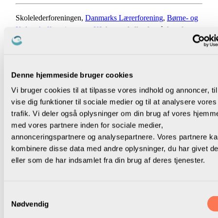
Skolelederforeningen,
Danmarks Lærerforening
,
Børne- og
Kulturchefforeningen
og
KL
har en fælles forståelse af, at
skoler skal drives og udvikles lokalt i samarbejde mellem
medarbejdere, ledere, skolebestyrelser, kommunalbestyrelser
og forvaltninger samt elever og forældre med det fælles mål
Denne hjemmeside bruger cookies
at skabe den bedst mulige lokale folkeskole.
Vi bruger cookies til at tilpasse vores indhold og annoncer, til
Det stiller krav til politikerne. Kommunalpolitikernes rolle i
vise dig funktioner til sociale medier og til at analysere vores
forhold til dialogen om skoleudvikling er at:
trafik. Vi deler også oplysninger om din brug af vores hjemm
med vores partnere inden for sociale medier,
sætte de overordnede rammer og retninger for den lokale
annonceringspartnere og analysepartnere. Vores partnere k
folkeskole.
kombinere disse data med andre oplysninger, du har givet d
inddrage ledere, medarbejdere, skolebestyrelser, faglige
eller som de har indsamlet fra din brug af deres tjenester.
organisationer, elever, forældre og andre interessenter.
sikre, at politiske beslutninger også bygger på faglig
viden.
Samtykkevalg
give medarbejdere og ledere et professionelt råderum.
Nødvendig
vise tillid til forvaltning, ledere og medarbejdere, der