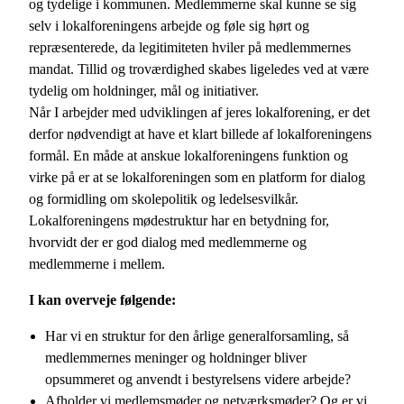
og tydelige i kommunen. Medlemmerne skal kunne se sig
selv i lokalforeningens arbejde og føle sig hørt og
repræsenterede, da legitimiteten hviler på medlemmernes
mandat. Tillid og troværdighed skabes ligeledes ved at være
tydelig om holdninger, mål og initiativer.
Når I arbejder med udviklingen af jeres lokalforening, er det
derfor nødvendigt at have et klart billede af lokalforeningens
formål. En måde at anskue lokalforeningens funktion og
virke på er at se lokalforeningen som en platform for dialog
og formidling om skolepolitik og ledelsesvilkår.
Lokalforeningens mødestruktur har en betydning for,
hvorvidt der er god dialog med medlemmerne og
medlemmerne i mellem.
I kan overveje følgende:
Har vi en struktur for den årlige generalforsamling, så
medlemmernes meninger og holdninger bliver
opsummeret og anvendt i bestyrelsens videre arbejde?
Afholder vi medlemsmøder og netværksmøder? Og er vi