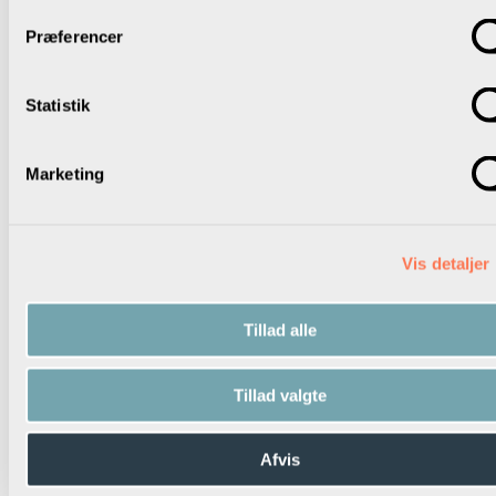
arbejder for at gennemføre de politiske beslutninger.
Præferencer
I kan drøfte følgende:
Oplever I, at jeres kommunalpolitikere ser deres rolle på
Statistik
ovenstående måde?
Noter på procesplanen:
Marketing
Konkrete aftaler for, hvilke af ovenstående punkter I skal
være opmærksomme på i det fremtidige samarbejde.
Vis detaljer
Tillad alle
Sådan har de gjort i Randers
Beskrivelse af case fra Randers
Tillad valgte
Materiale udviklet af parterne i fællesskab
Skolelederforeningen har i samarbejde med
Danmarks
Lærerforening
,
Børne- og Kulturchefforeningen
og
KL
Afvis
udviklet et materiale, der kan inspirere lokalpolitikerne til