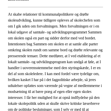
At skabe relationer til kommunalpolitikere og drøfte
skoleudvikling, kunne tidligere opleves af skolechefen som
om I gik uden om forvaltningen. Men forvaltningen er i en
lokal udgave af samtale- og udviklingsprogrammet Sammen
om skolen også en part og sidder derfor med ved bordet.
Intentionen bag Sammen om skolen er at samle alle parter
omkring skolen rundt om samme bord og drøfte relevante og
presserende temaer. Dette medfører, at I ved etablering af et
lokalt samtale- og udviklingsprogram kan undgå at føle, at I
handler i uoverensstemmelse med den styringskæde, I er en
del af som skoleledere. I kan med fordel være tydelige om,
hvilken kasket I har på i det fagpolitiske arbejde, så jeres
udtalelser opfattes som værende på vegne af medlemmerne i
modsætning til at bære præg af egen eller egen skoles
interesser. I får her mulighed for at opnå indflydelse på den
lokale skolepolitik uden at skulle skrive kritiske læserbreve
om de politiske beslutninger, som I selv er med til at