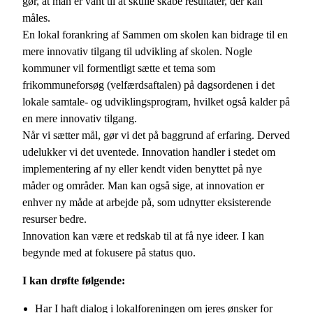
gør, at man er vant til at skulle skabe resultater, der kan
måles.
En lokal forankring af Sammen om skolen kan bidrage til en
mere innovativ tilgang til udvikling af skolen. Nogle
kommuner vil formentligt sætte et tema som
frikommuneforsøg (velfærdsaftalen) på dagsordenen i det
lokale samtale- og udviklingsprogram, hvilket også kalder på
en mere innovativ tilgang.
Når vi sætter mål, gør vi det på baggrund af erfaring. Derved
udelukker vi det uventede. Innovation handler i stedet om
implementering af ny eller kendt viden benyttet på nye
måder og områder. Man kan også sige, at innovation er
enhver ny måde at arbejde på, som udnytter eksisterende
resurser bedre.
Innovation kan være et redskab til at få nye ideer. I kan
begynde med at fokusere på status quo.
I kan drøfte følgende:
Har I haft dialog i lokalforeningen om jeres ønsker for