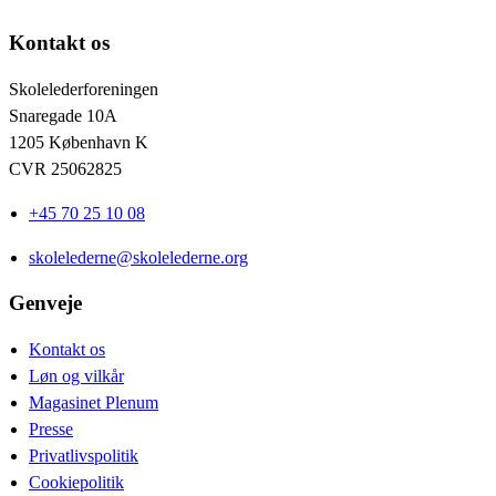
Kontakt os
Skolelederforeningen
Snaregade 10A
1205 København K
CVR 25062825
+45 70 25 10 08
skolelederne@skolelederne.org
Genveje
Kontakt os
Løn og vilkår
Magasinet Plenum
Presse
Privatlivspolitik
Cookiepolitik