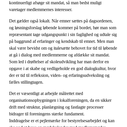
kontinuerligt afsøge sit mandat, så man bedst muligt
varetager medlemmernes interesser.
Det gælder også lokalt. Når emner sættes på dagsordenen,
og løsningsforslag løbende kommer på bordet, bør man som
repræsentant tage udgangspunkt i sin faglighed og udtale sig
på baggrund af erfaringer og kendskab til emnet. Men man
skal være bevidst om og italesætte behovet for tid til løbende
at gå i dialog med medlemmerne og afdække sit mandat.
Som led i drøftelser af skoleudvikling har man derfor en
opgave i at skabe og vedligeholde en god dialogkultur, hvor
der er tid til refleksion, viden- og erfaringsudveksling og
fælles stillingtagen.
Det er væsentligt at arbejde målrettet med
organisationsopbygningen i lokalforeningen, da en sikker
drift med struktur, planlægning og fastlagte processer
bidrager til foreningens stærke fundament.
Inddragelse er et pejlemærke for bestyrelsesarbejdet og kan