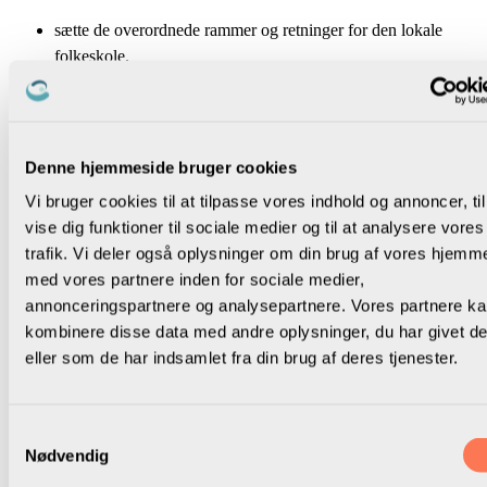
sætte de overordnede rammer og retninger for den lokale
folkeskole.
inddrage ledere, medarbejdere, skolebestyrelser, faglige
organisationer, elever, forældre og andre interessenter.
sikre, at politiske beslutninger også bygger på faglig
viden.
Denne hjemmeside bruger cookies
give medarbejdere og ledere et professionelt råderum.
Vi bruger cookies til at tilpasse vores indhold og annoncer, til
vise tillid til forvaltning, ledere og medarbejdere, der
vise dig funktioner til sociale medier og til at analysere vores
arbejder for at gennemføre de politiske beslutninger.
trafik. Vi deler også oplysninger om din brug af vores hjemm
med vores partnere inden for sociale medier,
I kan drøfte følgende:
annonceringspartnere og analysepartnere. Vores partnere k
Oplever I, at jeres kommunalpolitikere ser deres rolle på
kombinere disse data med andre oplysninger, du har givet d
ovenstående måde?
eller som de har indsamlet fra din brug af deres tjenester.
Noter på procesplanen:
Konkrete aftaler for, hvilke af ovenstående punkter I skal
Samtykkevalg
være opmærksomme på i det fremtidige samarbejde.
Nødvendig