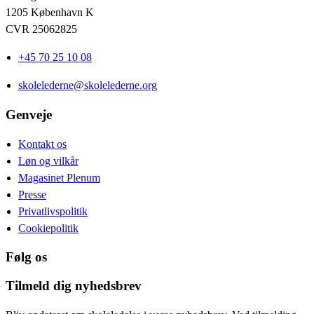
1205 København K
CVR 25062825
+45 70 25 10 08
skolelederne@skolelederne.org
Genveje
Kontakt os
Løn og vilkår
Magasinet Plenum
Presse
Privatlivspolitik
Cookiepolitik
Følg os
Tilmeld dig nyhedsbrev