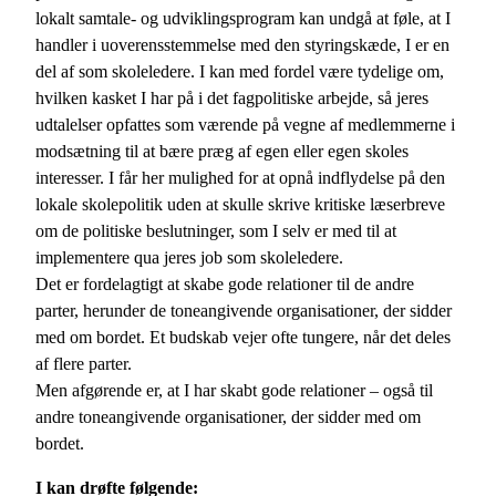
lokalt samtale- og udviklingsprogram kan undgå at føle, at I
handler i uoverensstemmelse med den styringskæde, I er en
del af som skoleledere. I kan med fordel være tydelige om,
hvilken kasket I har på i det fagpolitiske arbejde, så jeres
udtalelser opfattes som værende på vegne af medlemmerne i
modsætning til at bære præg af egen eller egen skoles
interesser. I får her mulighed for at opnå indflydelse på den
lokale skolepolitik uden at skulle skrive kritiske læserbreve
om de politiske beslutninger, som I selv er med til at
implementere qua jeres job som skoleledere.
Det er fordelagtigt at skabe gode relationer til de andre
parter, herunder de toneangivende organisationer, der sidder
med om bordet. Et budskab vejer ofte tungere, når det deles
af flere parter.
Men afgørende er, at I har skabt gode relationer – også til
andre toneangivende organisationer, der sidder med om
bordet.
I kan drøfte følgende: