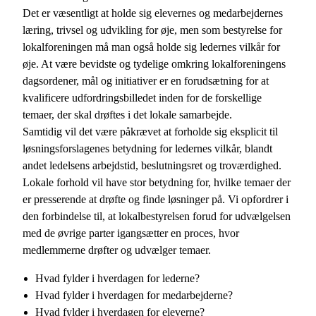
Det er væsentligt at holde sig elevernes og medarbejdernes
læring, trivsel og udvikling for øje, men som bestyrelse for
lokalforeningen må man også holde sig ledernes vilkår for
øje. At være bevidste og tydelige omkring lokalforeningens
dagsordener, mål og initiativer er en forudsætning for at
kvalificere udfordringsbilledet inden for de forskellige
temaer, der skal drøftes i det lokale samarbejde.
Samtidig vil det være påkrævet at forholde sig eksplicit til
løsningsforslagenes betydning for ledernes vilkår, blandt
andet ledelsens arbejdstid, beslutningsret og troværdighed.
Lokale forhold vil have stor betydning for, hvilke temaer der
er presserende at drøfte og finde løsninger på. Vi opfordrer i
den forbindelse til, at lokalbestyrelsen forud for udvælgelsen
med de øvrige parter igangsætter en proces, hvor
medlemmerne drøfter og udvælger temaer.
Hvad fylder i hverdagen for lederne?
Hvad fylder i hverdagen for medarbejderne?
Hvad fylder i hverdagen for eleverne?