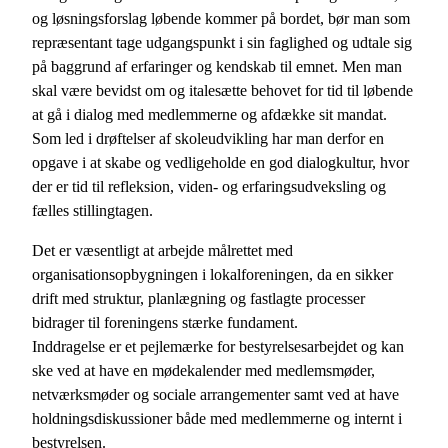
og løsningsforslag løbende kommer på bordet, bør man som
repræsentant tage udgangspunkt i sin faglighed og udtale sig
på baggrund af erfaringer og kendskab til emnet. Men man
skal være bevidst om og italesætte behovet for tid til løbende
at gå i dialog med medlemmerne og afdække sit mandat.
Som led i drøftelser af skoleudvikling har man derfor en
opgave i at skabe og vedligeholde en god dialogkultur, hvor
der er tid til refleksion, viden- og erfaringsudveksling og
fælles stillingtagen.
Det er væsentligt at arbejde målrettet med
organisationsopbygningen i lokalforeningen, da en sikker
drift med struktur, planlægning og fastlagte processer
bidrager til foreningens stærke fundament.
Inddragelse er et pejlemærke for bestyrelsesarbejdet og kan
ske ved at have en mødekalender med medlemsmøder,
netværksmøder og sociale arrangementer samt ved at have
holdningsdiskussioner både med medlemmerne og internt i
bestyrelsen.