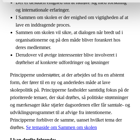
Der er desuden enighed om at rådføre sig med forskning
og internationale erfaringer.
I Sammen om skolen er der enighed om vigtigheden af at
lave en inddragende proces.
Sammen om skolen vil sikre, at dialogen når bredt ud i
organisationerne og på den måde bliver forankret hos
deres medlemmer.
Derudover vil øvrige interessenter blive involveret i
drøftelser af konkrete udfordringer og løsninger
Principperne understøtter, at der arbejdes ud fra en afstemt
form, der fører til en ny og anderledes måde at lave
skolepolitik på. Principperne fastholder samtidig fokus på de
prioriterede temaer, der skal drøftes, så politiske strømninger
og mærkesager ikke stjæler dagsordenen eller får samtale- og
udviklingsprogrammet til at afvige fra intentionerne.
Principperne forbliver de samme, uanset hvilket tema der
drøftes.
Se temaside om Sammen om skolen
I kan drøfte følgende: