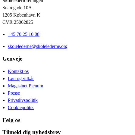
Skolelederforeningen
Snaregade 10A
1205 København K
CVR 25062825
+45 70 25 10 08
skolelederne@skolelederne.org
Genveje
Kontakt os
Løn og vilkår
Magasinet Plenum
Presse
Privatlivspolitik
Cookiepolitik
Følg os
Tilmeld dig nyhedsbrev