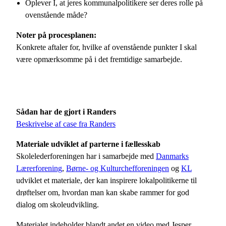
Oplever I, at jeres kommunalpolitikere ser deres rolle på
ovenstående måde?
Noter på procesplanen:
Konkrete aftaler for, hvilke af ovenstående punkter I skal
være opmærksomme på i det fremtidige samarbejde.
Sådan har de gjort i Randers
Beskrivelse af case fra Randers
Materiale udviklet af parterne i fællesskab
Skolelederforeningen har i samarbejde med
Danmarks
Lærerforening
,
Børne- og Kulturchefforeningen
og
KL
udviklet et materiale, der kan inspirere lokalpolitikerne til
drøftelser om, hvordan man kan skabe rammer for god
dialog om skoleudvikling.
Materialet indeholder blandt andet en video med Jesper