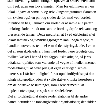
skoleudvikling, kunne tidligere opleves af skolechefen som
om I gik uden om forvaltningen. Men forvaltningen er i en
lokal udgave af samtale- og udviklingsprogrammet Sammen
om skolen også en part og sidder derfor med ved bordet.
Intentionen bag Sammen om skolen er at samle alle parter
omkring skolen rundt om samme bord og drøfte relevante og
presserende temaer. Dette medfører, at I ved etablering af et
lokalt samtale- og udviklingsprogram kan undgå at føle, at I
handler i uoverensstemmelse med den styringskæde, I er en
del af som skoleledere. I kan med fordel være tydelige om,
hvilken kasket I har på i det fagpolitiske arbejde, så jeres
udtalelser opfattes som værende på vegne af medlemmerne i
modsætning til at bære præg af egen eller egen skoles
interesser. I får her mulighed for at opnå indflydelse på den
lokale skolepolitik uden at skulle skrive kritiske læserbreve
om de politiske beslutninger, som I selv er med til at
implementere qua jeres job som skoleledere.
Det er fordelagtigt at skabe gode relationer til de andre
parter, herunder de toneangivende organisationer, der sidder