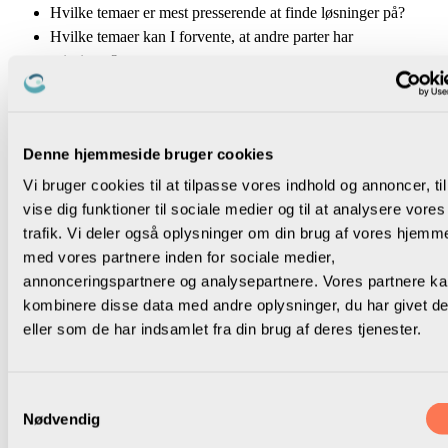
Hvilke temaer er mest presserende at finde løsninger på?
Hvilke temaer kan I forvente, at andre parter har
prioriteret?
Noter på procesplanen:
Konkrete aftaler for, hvordan I udvælger og prioriterer
emner, der egner sig til drøftelse i det lokale samtale- og
Denne hjemmeside bruger cookies
udviklingsprogram.
Vi bruger cookies til at tilpasse vores indhold og annoncer, til
vise dig funktioner til sociale medier og til at analysere vores
trafik. Vi deler også oplysninger om din brug af vores hjemm
med vores partnere inden for sociale medier,
✕
annonceringspartnere og analysepartnere. Vores partnere k
kombinere disse data med andre oplysninger, du har givet d
Fase 3 — Punkt 7
eller som de har indsamlet fra din brug af deres tjenester.
Har I kendskab til samarbejdsprincipperne fra
Sammen om skolen?
Samtykkevalg
Nødvendig
Når de første møder går i gang, er det vigtigt, at I kommer