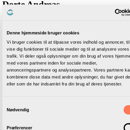
Dorte Andreas
Denne hjemmeside bruger cookies
Vi bruger cookies til at tilpasse vores indhold og annoncer, til
vise dig funktioner til sociale medier og til at analysere vores
trafik. Vi deler også oplysninger om din brug af vores hjemm
med vores partnere inden for sociale medier,
annonceringspartnere og analysepartnere. Vores partnere k
kombinere disse data med andre oplysninger, du har givet d
eller som de har indsamlet fra din brug af deres tjenester.
Nothing Found
Samtykkevalg
It seems we can’t find what you’re looking for. Perhaps searching
Nødvendig
can help.
Præferencer