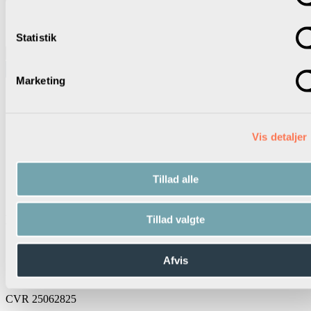
SØG VIDERE
Statistik
Marketing
Vis detaljer
Tillad alle
Kontakt os
Tillad valgte
Skolelederforeningen
Afvis
Snaregade 10A
1205 København K
CVR 25062825