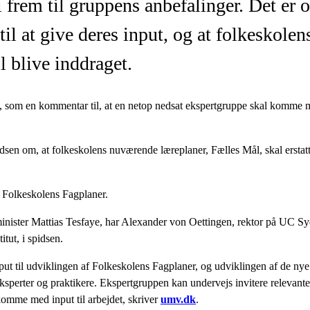
 frem til gruppens anbefalinger. Det er o
 til at give deres input, og at folkeskolen
l blive inddraget.
n, som en kommentar til, at en netop nedsat ekspertgruppe skal komme
edsen om, at folkeskolens nuværende læreplaner, Fælles Mål, skal erstat
e Folkeskolens Fagplaner.
inister Mattias Tesfaye, har Alexander von Oettingen, rektor på UC Sy
tut, i spidsen.
s input til udviklingen af Folkeskolens Fagplaner, og udviklingen af de ny
ksperter og praktikere. Ekspertgruppen kan undervejs invitere relevante 
 komme med input til arbejdet, skriver
umv.dk
.