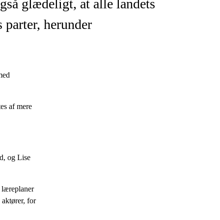
gså glædeligt, at alle landets
s parter, herunder
 med
tes af mere
d, og Lise
e læreplaner
aktører, for