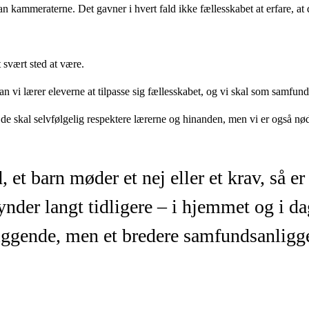
oran kammeraterne. Det gavner i hvert fald ikke fællesskabet at erfare, at
t svært sted at være.
 vi lærer eleverne at tilpasse sig fællesskabet, og vi skal som samfund 
og de skal selvfølgelig respektere lærerne og hinanden, men vi er også nød
, et barn møder et nej eller et krav, så er 
nder langt tidligere – i hjemmet og i dag
liggende, men et bredere samfundsanligge