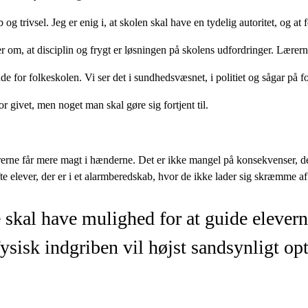
b og trivsel. Jeg er enig i, at skolen skal have en tydelig autoritet, og a
er om, at disciplin og frygt er løsningen på skolens udfordringer. Lærer
ende for folkeskolen. Vi ser det i sundhedsvæsnet, i politiet og sågar p
r givet, men noget man skal gøre sig fortjent til.
ærerne får mere magt i hænderne. Det er ikke mangel på konsekvenser, der
fte elever, der er i et alarmberedskab, hvor de ikke lader sig skræmme af
skal have mulighed for at guide eleverne
ysisk indgriben vil højst sandsynligt op