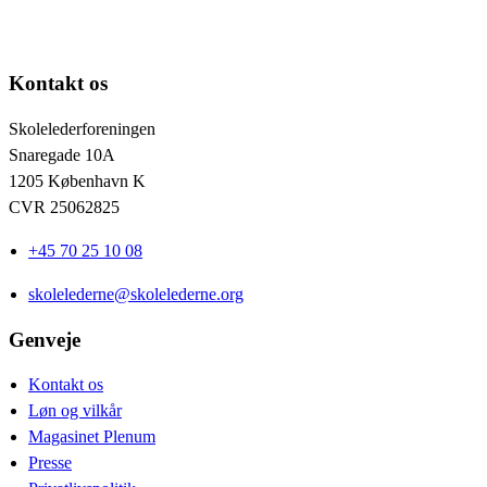
Kontakt os
Skolelederforeningen
Snaregade 10A
1205 København K
CVR 25062825
+45 70 25 10 08
skolelederne@skolelederne.org
Genveje
Kontakt os
Løn og vilkår
Magasinet Plenum
Presse