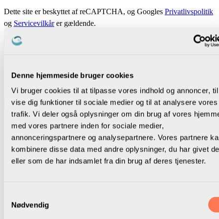
Dette site er beskyttet af reCAPTCHA, og Googles
Privatlivspolitik
og
Servicevilkår
er gældende.
Privacy Preference Center
Denne hjemmeside bruger cookies
Privacy Preferences
Vi bruger cookies til at tilpasse vores indhold og annoncer, til
vise dig funktioner til sociale medier og til at analysere vores
trafik. Vi deler også oplysninger om din brug af vores hjemm
Fase 3 — Punkt 9
med vores partnere inden for sociale medier,
annonceringspartnere og analysepartnere. Vores partnere k
Har I sikret en god, løbende dialogkultur i
kombinere disse data med andre oplysninger, du har givet d
lokalforeningen?
eller som de har indsamlet fra din brug af deres tjenester.
Samarbejdsformen fra det nationale Sammen om skolen
Samtykkevalg
kalder på, at man mellem møderne med politikerne og
Nødvendig
parterne omkring skolen drøfter og kvalificerer holdninger