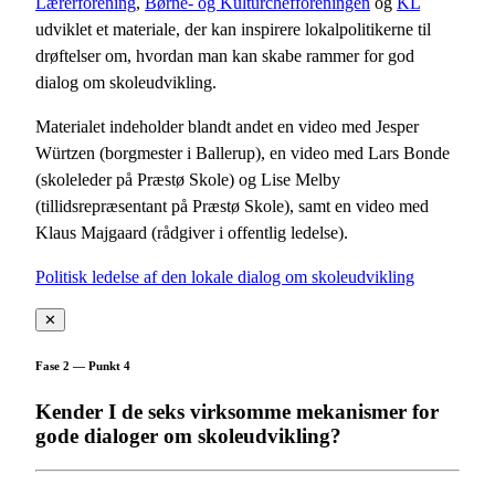
Lærerforening
,
Børne- og Kulturchefforeningen
og
KL
udviklet et materiale, der kan inspirere lokalpolitikerne til
drøftelser om, hvordan man kan skabe rammer for god
dialog om skoleudvikling.
Materialet indeholder blandt andet en video med Jesper
Würtzen (borgmester i Ballerup), en video med Lars Bonde
(skoleleder på Præstø Skole) og Lise Melby
(tillidsrepræsentant på Præstø Skole), samt en video med
Klaus Majgaard (rådgiver i offentlig ledelse).
Politisk ledelse af den lokale dialog om skoleudvikling
✕
Fase 2 — Punkt 4
Kender I de seks virksomme mekanismer for
gode dialoger om skoleudvikling?