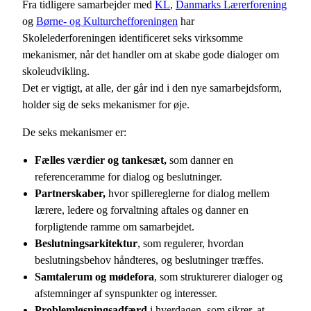
Fra tidligere samarbejder med
KL
,
Danmarks Lærerforening
og
Børne- og Kulturchefforeningen
har
Skolelederforeningen identificeret seks virksomme
mekanismer, når det handler om at skabe gode dialoger om
skoleudvikling.
Det er vigtigt, at alle, der går ind i den nye samarbejdsform,
holder sig de seks mekanismer for øje.
De seks mekanismer er:
Fælles værdier og tankesæt,
som danner en
referenceramme for dialog og beslutninger.
Partnerskaber,
hvor spillereglerne for dialog mellem
lærere, ledere og forvaltning aftales og danner en
forpligtende ramme om samarbejdet.
Beslutningsarkitektur
, som regulerer, hvordan
beslutningsbehov håndteres, og beslutninger træffes.
Samtalerum og mødefora
, som strukturerer dialoger og
afstemninger af synspunkter og interesser.
Problemløsningsadfærd
i hverdagen, som sikrer, at